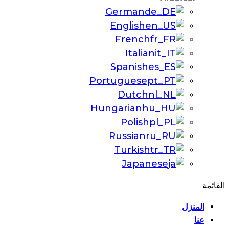
German
English
French
Italian
Spanish
Portuguese
Dutch
Hungarian
Polish
Russian
Turkish
Japanese
القائمة
المنزل
عنا