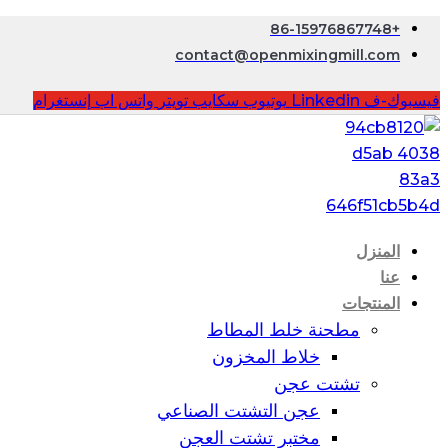
+86-15976867748
contact@openmixingmill.com
فيسبوك-ف
Linkedin
يوتيوب
سكايب
تويتر
واتس اب
إنستغرام
المنزل
عنا
المنتجات
مطحنة خلط المطاط
خلاط المخزون
تشتت عجن
عجن التشتت الصناعي
مختبر تشتت العجن