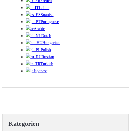
French
Italian
Spanish
Portuguese
Arabic
Dutch
Hungarian
Polish
Russian
Turkish
Japanese
Dispersionskneter
Kategorien