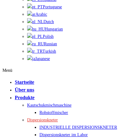
Portuguese
Arabic
Dutch
Hungarian
Polish
Russian
Turkish
Japanese
Menü
Startseite
Über uns
Produkte
Kautschukmischmaschine
Rohstoffmischer
Dispersionskneter
INDUSTRIELLE DISPERSIONSKNETER
Dispersionskneter im Labor