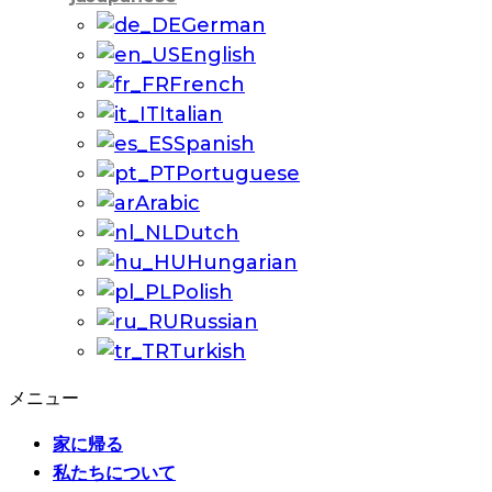
German
English
French
Italian
Spanish
Portuguese
Arabic
Dutch
Hungarian
Polish
Russian
Turkish
メニュー
家に帰る
私たちについて