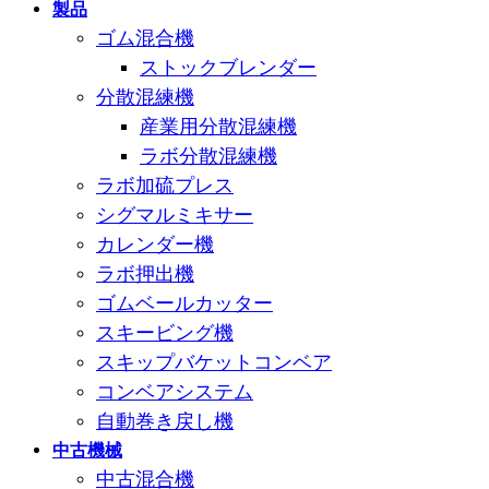
製品
ゴム混合機
ストックブレンダー
分散混練機
産業用分散混練機
ラボ分散混練機
ラボ加硫プレス
シグマルミキサー
カレンダー機
ラボ押出機
ゴムベールカッター
スキービング機
スキップバケットコンベア
コンベアシステム
自動巻き戻し機
中古機械
中古混合機