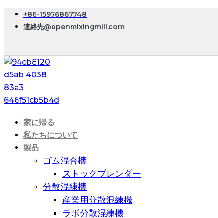
+86-15976867748
連絡先@openmixingmill.com
家に帰る
私たちについて
製品
ゴム混合機
ストックブレンダー
分散混練機
産業用分散混練機
ラボ分散混練機