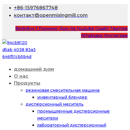
+86-15976867748
контакт@openmixingmill.com
Фейсбук f
Линкинг Дин
На Youtube
Скайп
Твиттер
Whatsapp
Инстаграм
домашний дом
О нас
Продукты
резиновая смесительная машина
инвентарный блендер
дисперсионный меситель
промышленные дисперсионные
месители
лабораторный дисперсионный