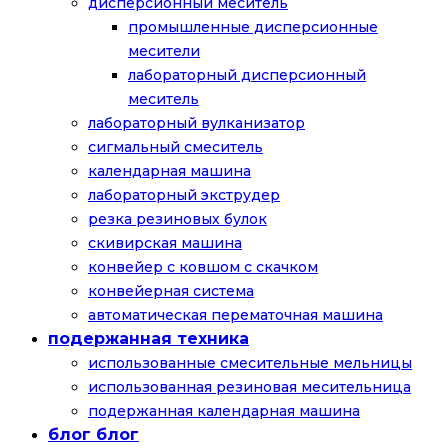
дисперсионный меситель
промышленные дисперсионные
месители
лабораторный дисперсионный
меситель
лабораторный вулканизатор
сигмальный смеситель
календарная машина
лабораторный экструдер
резка резиновых булок
скивирская машина
конвейер с ковшом с скачком
конвейерная система
автоматическая перематочная машина
подержанная техника
использованные смесительные мельницы
использованная резиновая месительница
подержанная календарная машина
блог блог