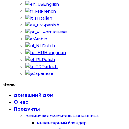
English
French
Italian
Spanish
Portuguese
Arabic
Dutch
Hungarian
Polish
Turkish
Japanese
Меню
домашний дом
О нас
Продукты
резиновая смесительная машина
инвентарный блендер