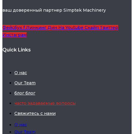
ваш доверенный партнер Simptek Machinery
Фейсбук f
Линкинг Дин
На Youtube
Скайп
Твиттер
Инстаграм
Quick Links
О нас
Our Team
блог блог
часто задаваемые вопросы
Свяжитесь с нами
О нас
Our Team