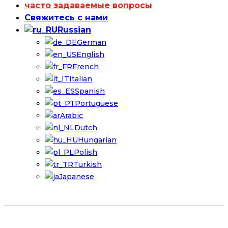
часто задаваемые вопросы
Свяжитесь с нами
Russian
German
English
French
Italian
Spanish
Portuguese
Arabic
Dutch
Hungarian
Polish
Turkish
Japanese