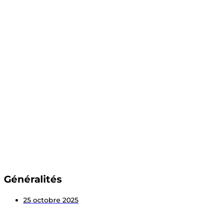
Understanding the
Single-Acting Cylinder
Hydraulic Guillotine
Cutter
Généralités
25 octobre 2025