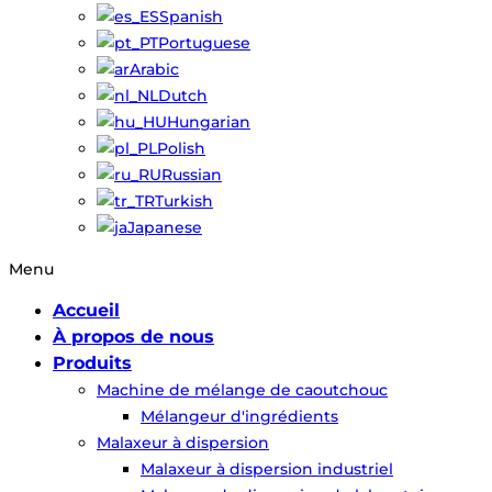
Spanish
Portuguese
Arabic
Dutch
Hungarian
Polish
Russian
Turkish
Japanese
Menu
Accueil
À propos de nous
Produits
Machine de mélange de caoutchouc
Mélangeur d'ingrédients
Malaxeur à dispersion
Malaxeur à dispersion industriel