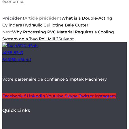
économie.
Précédent
Article précédent
What is a Double-Acting
Cylinders Hydraulic Guillotine Bale Cutter
Next
Why Processing PVC Material Requires a Cooling
System on a Two Roll Mill ?
Suivant
Votre partenaire de confiance Simptek Machinery
Facebook-f
Linkedin
Youtube
Skype
Twitter
Instagram
Quick Links