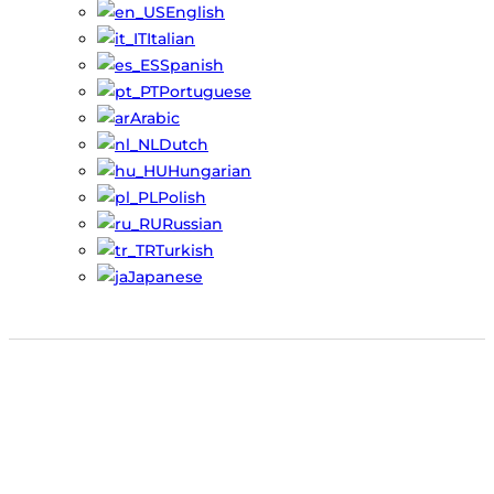
English
Italian
Spanish
Portuguese
Arabic
Dutch
Hungarian
Polish
Russian
Turkish
Japanese