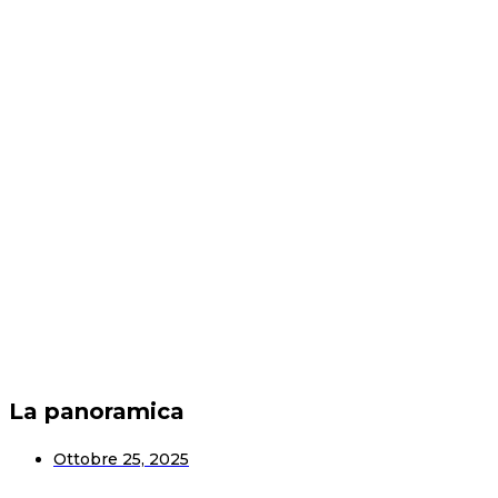
Comprensione del
tagliatore idraulico a
ghigliottina a cilindro
monoefficiente
La panoramica
Ottobre 25, 2025