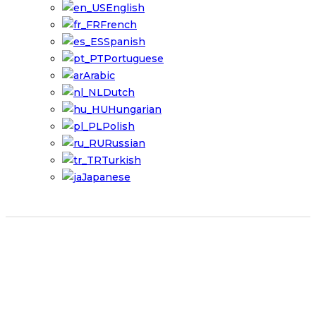
English
French
Spanish
Portuguese
Arabic
Dutch
Hungarian
Polish
Russian
Turkish
Japanese