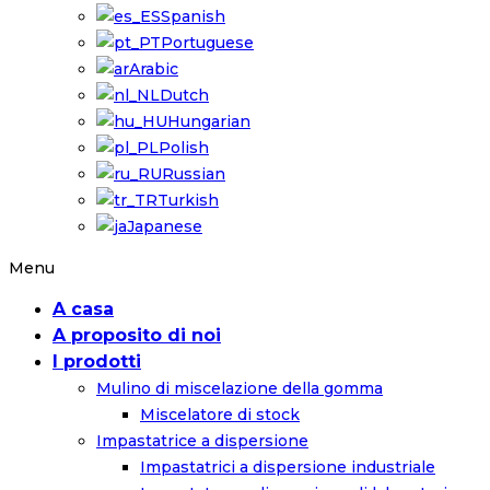
Spanish
Portuguese
Arabic
Dutch
Hungarian
Polish
Russian
Turkish
Japanese
Menu
A casa
A proposito di noi
I prodotti
Mulino di miscelazione della gomma
Miscelatore di stock
Impastatrice a dispersione
Impastatrici a dispersione industriale