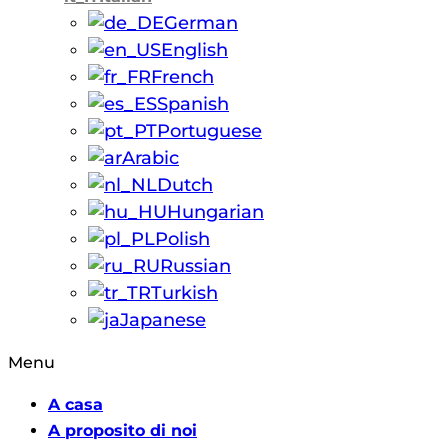
German
English
French
Spanish
Portuguese
Arabic
Dutch
Hungarian
Polish
Russian
Turkish
Japanese
Menu
A casa
A proposito di noi