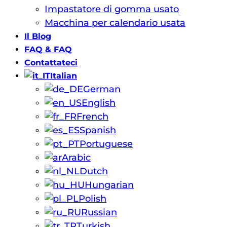
Impastatore di gomma usato
Macchina per calendario usata
Il Blog
FAQ & FAQ
Contattateci
Italian
German
English
French
Spanish
Portuguese
Arabic
Dutch
Hungarian
Polish
Russian
Turkish