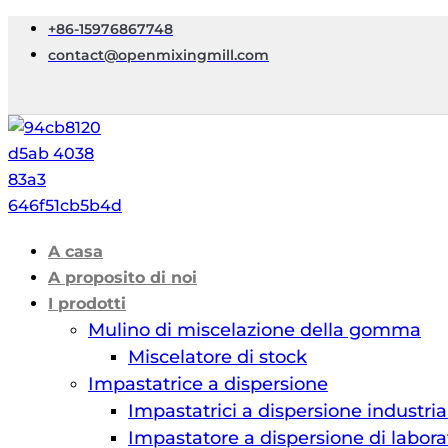
+86-15976867748
contact@openmixingmill.com
A casa
A proposito di noi
I prodotti
Mulino di miscelazione della gomma
Miscelatore di stock
Impastatrice a dispersione
Impastatrici a dispersione industria
Impastatore a dispersione di labora