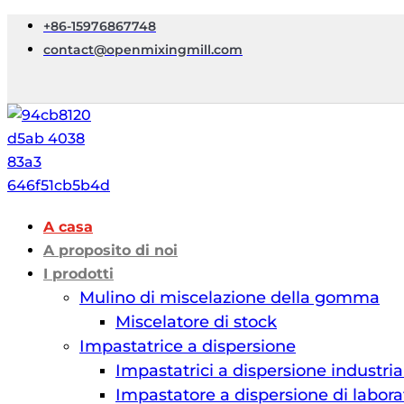
+86-15976867748
contact@openmixingmill.com
A casa
A proposito di noi
I prodotti
Mulino di miscelazione della gomma
Miscelatore di stock
Impastatrice a dispersione
Impastatrici a dispersione industria
Impastatore a dispersione di labora