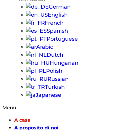
German
English
French
Spanish
Portuguese
Arabic
Dutch
Hungarian
Polish
Russian
Turkish
Japanese
Menu
A casa
A proposito di noi