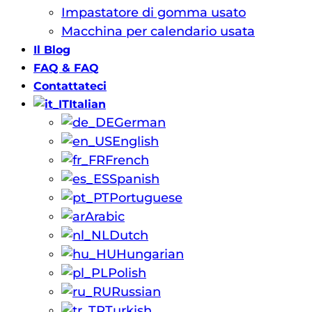
Impastatore di gomma usato
Macchina per calendario usata
Il Blog
FAQ & FAQ
Contattateci
Italian
German
English
French
Spanish
Portuguese
Arabic
Dutch
Hungarian
Polish
Russian
Turkish