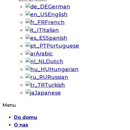
German
English
French
Italian
Spanish
Portuguese
Arabic
Dutch
Hungarian
Russian
Turkish
Japanese
Menu
Do domu
O nas