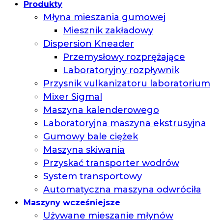
Produkty
Młyna mieszania gumowej
Miesznik zakładowy
Dispersion Kneader
Przemysłowy rozprężające
Laboratoryjny rozpływnik
Przysnik vulkanizatoru laboratorium
Mixer Sigmal
Maszyna kalenderowego
Laboratoryjna maszyna ekstrusyjna
Gumowy bale ciężek
Maszyna skiwania
Przyskać transporter wodrów
System transportowy
Automatyczna maszyna odwróciła
Maszyny wcześniejsze
Używane mieszanie młynów