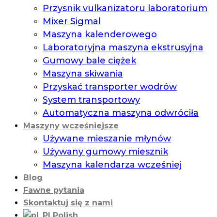
Przysnik vulkanizatoru laboratorium
Mixer Sigmal
Maszyna kalenderowego
Laboratoryjna maszyna ekstrusyjna
Gumowy bale ciężek
Maszyna skiwania
Przyskać transporter wodrów
System transportowy
Automatyczna maszyna odwróciła
Maszyny wcześniejsze
Używane mieszanie młynów
Używany gumowy miesznik
Maszyna kalendarza wcześniej
Blog
Fawne pytania
Skontaktuj się z nami
Polish