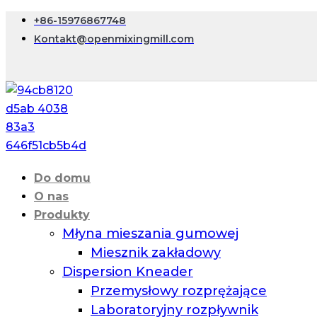
+86-15976867748
Kontakt@openmixingmill.com
Do domu
O nas
Produkty
Młyna mieszania gumowej
Miesznik zakładowy
Dispersion Kneader
Przemysłowy rozprężające
Laboratoryjny rozpływnik