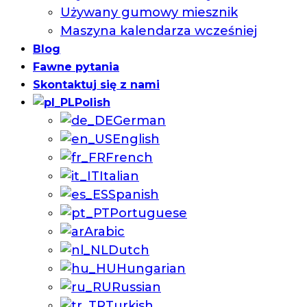
Używany gumowy miesznik
Maszyna kalendarza wcześniej
Blog
Fawne pytania
Skontaktuj się z nami
Polish
German
English
French
Italian
Spanish
Portuguese
Arabic
Dutch
Hungarian
Russian
Turkish