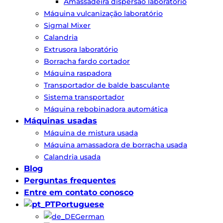
Amassadeira dispersão laboratório
Máquina vulcanização laboratório
Sigmal Mixer
Calandria
Extrusora laboratório
Borracha fardo cortador
Máquina raspadora
Transportador de balde basculante
Sistema transportador
Máquina rebobinadora automática
Máquinas usadas
Máquina de mistura usada
Máquina amassadora de borracha usada
Calandria usada
Blog
Perguntas frequentes
Entre em contato conosco
Portuguese
German