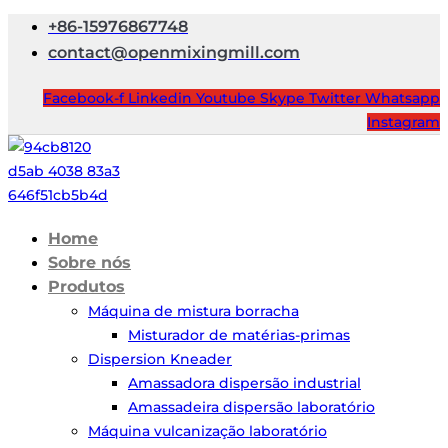
+86-15976867748
contact@openmixingmill.com
Facebook-f
Linkedin
Youtube
Skype
Twitter
Whatsapp
Instagram
Home
Sobre nós
Produtos
Máquina de mistura borracha
Misturador de matérias-primas
Dispersion Kneader
Amassadora dispersão industrial
Amassadeira dispersão laboratório
Máquina vulcanização laboratório