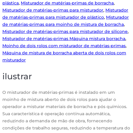
plástica
,
Misturador de matérias-primas de borracha
,
Misturador de matérias-primas para misturador
,
Misturador
de matérias-primas para misturador de plástico
,
Misturador
de matérias-primas para moinho de mistura de borracha
,
Misturador de matérias-primas para misturador de silicone
,
Misturador de matérias-primas Máquina mistura borracha
,
Moinho de dois rolos com misturador de matérias-primas
,
Máquina de mistura de borracha aberta de dois rolos com
misturador
ilustrar
O misturador de matérias-primas é instalado em um
moinho de mistura aberto de dois rolos para ajudar o
operador a misturar materiais de borracha e pós químicos.
Sua característica é operação contínua automática,
reduzindo a demanda de mão de obra, fornecendo
condições de trabalho seguras, reduzindo a temperatura do