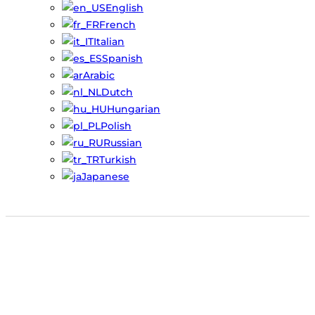
English
French
Italian
Spanish
Arabic
Dutch
Hungarian
Polish
Russian
Turkish
Japanese
Misturador de matérias-
primas de moinho
SMPSB-001 para moinho