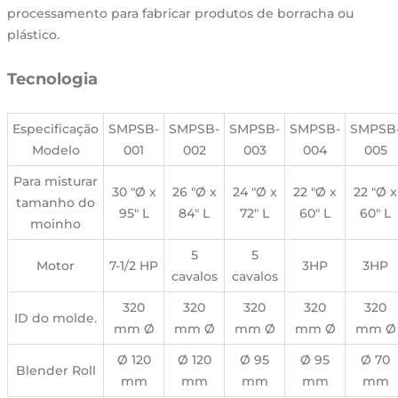
processamento para fabricar produtos de borracha ou
plástico.
Tecnologia
Especificação
SMPSB-
SMPSB-
SMPSB-
SMPSB-
SMPSB
Modelo
001
002
003
004
005
Para misturar
30 "Ø x
26 "Ø x
24 "Ø x
22 "Ø x
22 "Ø x
tamanho do
95" L
84" L
72" L
60" L
60" L
moinho
5
5
Motor
7-1/2 HP
3HP
3HP
cavalos
cavalos
320
320
320
320
320
ID do molde.
mm Ø
mm Ø
mm Ø
mm Ø
mm Ø
Ø 120
Ø 120
Ø 95
Ø 95
Ø 70
Blender Roll
mm
mm
mm
mm
mm