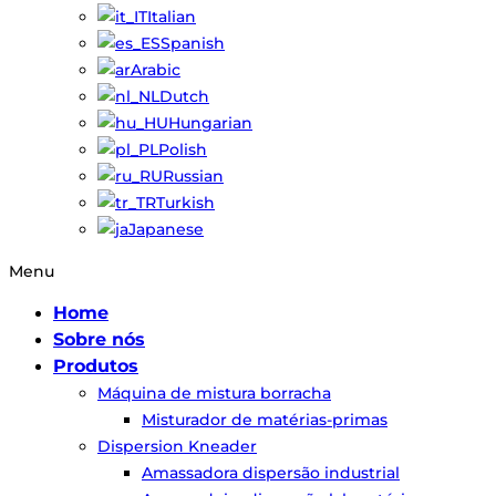
Italian
Spanish
Arabic
Dutch
Hungarian
Polish
Russian
Turkish
Japanese
Menu
Home
Sobre nós
Produtos
Máquina de mistura borracha
Misturador de matérias-primas
Dispersion Kneader
Amassadora dispersão industrial