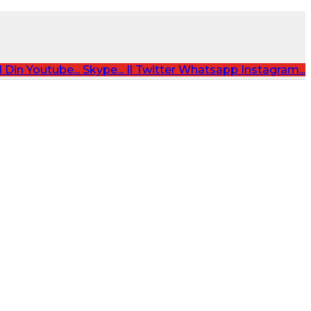
 Din
Youtube...
Skype...
Il Twitter
Whatsapp
Instagram...