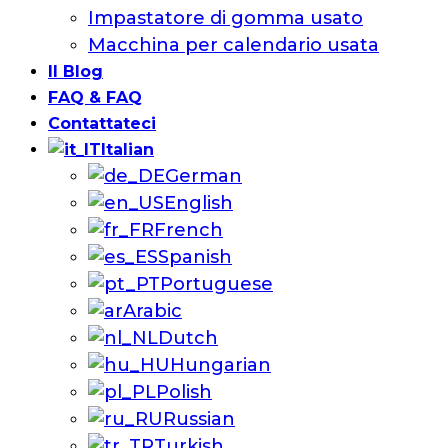
Impastatore di gomma usato
Macchina per calendario usata
Il Blog
FAQ & FAQ
Contattateci
Italian
German
English
French
Spanish
Portuguese
Arabic
Dutch
Hungarian
Polish
Russian
Turkish