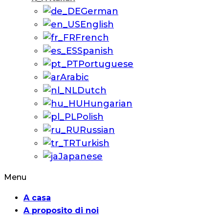
German
English
French
Spanish
Portuguese
Arabic
Dutch
Hungarian
Polish
Russian
Turkish
Japanese
Menu
A casa
A proposito di noi