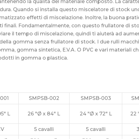
ntenendo la qualità del materiale composto. La caratteri
ta dura. Quando si installa questo miscelatore di stock un
atizzato effetti di miscelazione. Inoltre, la buona prat
i finali. Fondamentalmente, con questo frullatore di st
viare il tempo di miscelazione, quindi ti aiuterà ad aume
ella gomma senza frullatore di stock. I due rulli macchi
ma, gomma sintetica, E.V.A. O PVC e vari materiali chimi
rodotti in gomma o plastica.
001
SMPSB-002
SMPSB-003
SM
95" L
26 "Ø x 84" L
24 "Ø x 72" L
22 
CV
5 cavalli
5 cavalli
3