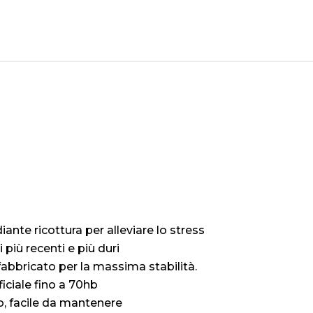
ock mulino per miscela
diante ricottura per alleviare lo stress
più recenti e più duri
 fabbricato per la massima stabilità.
ficiale fino a 70hb
o, facile da mantenere