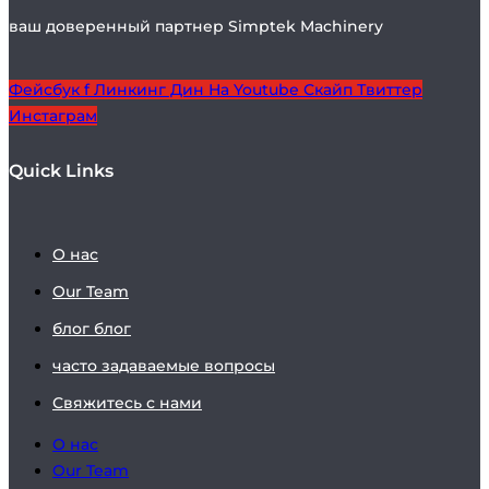
ваш доверенный партнер Simptek Machinery
Фейсбук f
Линкинг Дин
На Youtube
Скайп
Твиттер
Инстаграм
Quick Links
О нас
Our Team
блог блог
часто задаваемые вопросы
Свяжитесь с нами
О нас
Our Team