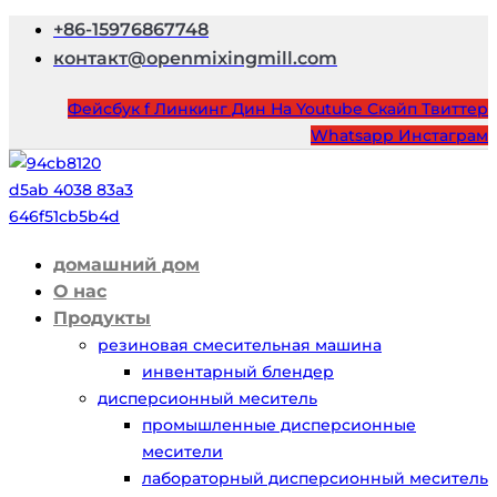
+86-15976867748
контакт@openmixingmill.com
Фейсбук f
Линкинг Дин
На Youtube
Скайп
Твиттер
Whatsapp
Инстаграм
домашний дом
О нас
Продукты
резиновая смесительная машина
инвентарный блендер
дисперсионный меситель
промышленные дисперсионные
месители
лабораторный дисперсионный меситель