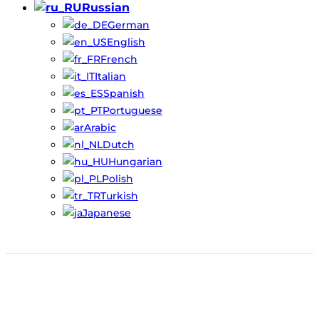
Russian
German
English
French
Italian
Spanish
Portuguese
Arabic
Dutch
Hungarian
Polish
Turkish
Japanese
подержанные/