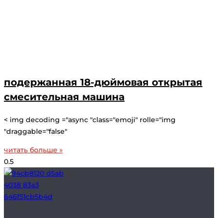
подержанная 18-дюймовая открытая
смесительная машина
< img decoding ="async "class="emoji" rolle="img
"draggable="false"
читать больше »