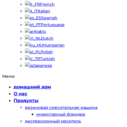
French
Italian
Spanish
Portuguese
Arabic
Dutch
Hungarian
Polish
Turkish
Japanese
Меню
домашний дом
О нас
Продукты
резиновая смесительная машина
инвентарный блендер
дисперсионный меситель