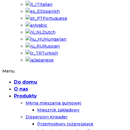
Italian
Spanish
Portuguese
Arabic
Dutch
Hungarian
Russian
Turkish
Japanese
Menu
Do domu
O nas
Produkty
Młyna mieszania gumowej
Miesznik zakładowy
Dispersion Kneader
Przemysłowy rozprężające