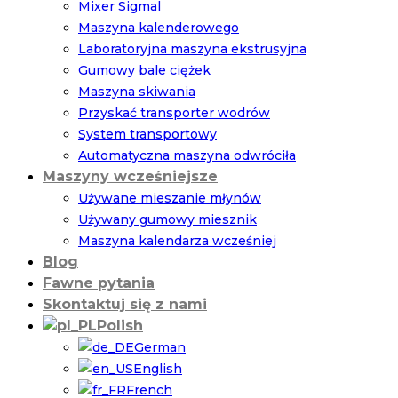
Mixer Sigmal
Maszyna kalenderowego
Laboratoryjna maszyna ekstrusyjna
Gumowy bale ciężek
Maszyna skiwania
Przyskać transporter wodrów
System transportowy
Automatyczna maszyna odwróciła
Maszyny wcześniejsze
Używane mieszanie młynów
Używany gumowy miesznik
Maszyna kalendarza wcześniej
Blog
Fawne pytania
Skontaktuj się z nami
Polish
German
English
French