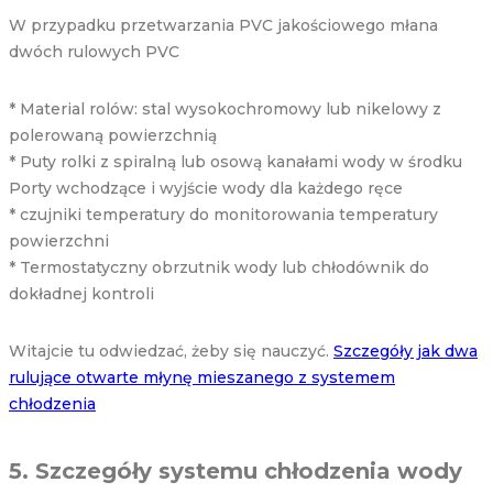
W przypadku przetwarzania PVC jakościowego młana
dwóch rulowych PVC
* Material rolów: stal wysokochromowy lub nikelowy z
polerowaną powierzchnią
* Puty rolki z spiralną lub osową kanałami wody w środku
Porty wchodzące i wyjście wody dla każdego ręce
* czujniki temperatury do monitorowania temperatury
powierzchni
* Termostatyczny obrzutnik wody lub chłodównik do
dokładnej kontroli
Witajcie tu odwiedzać, żeby się nauczyć.
Szczegóły jak dwa
rulujące otwarte młynę mieszanego z systemem
chłodzenia
5. Szczegóły systemu chłodzenia wody