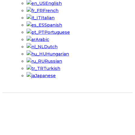
English
French
Italian
Spanish
Portuguese
Arabic
Dutch
Hungarian
Russian
Turkish
Japanese