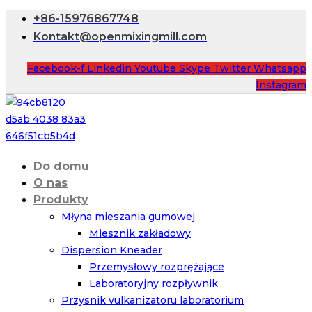
+86-15976867748
Kontakt@openmixingmill.com
Facebook-f
Linkedin
Youtube
Skype
Twitter
Whatsapp
Instagram
Do domu
O nas
Produkty
Młyna mieszania gumowej
Miesznik zakładowy
Dispersion Kneader
Przemysłowy rozprężające
Laboratoryjny rozpływnik
Przysnik vulkanizatoru laboratorium