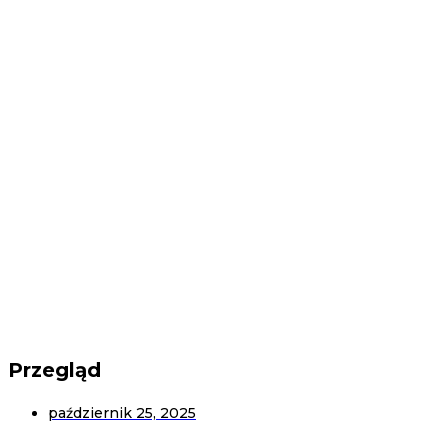
Why Processing PVC
Material Requires a
Cooling System on a
Two Roll Mill ?
Przegląd
październik 25, 2025